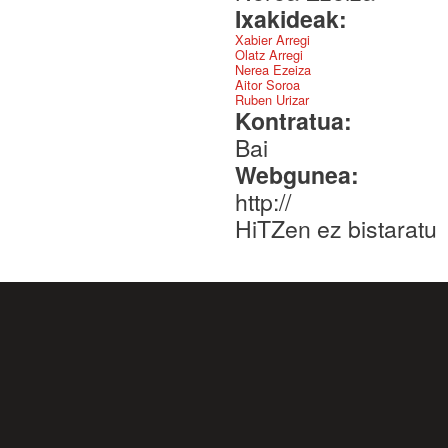
Ixakideak:
Xabier Arregi
Olatz Arregi
Nerea Ezeiza
Aitor Soroa
Ruben Urizar
Kontratua:
Bai
Webgunea:
http://
HiTZen ez bistaratu