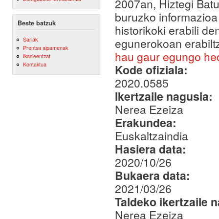
2007an, Hiztegi Batu
buruzko informazioa 
Beste batzuk
historikoki erabili 
egunerokoan erabilt
Sariak
Prentsa aipamenak
hau gaur egungo he
Ikasleentzat
Kontaktua
Kode ofiziala:
2020.0585
Ikertzaile nagusia:
Nerea Ezeiza
Erakundea:
Euskaltzaindia
Hasiera data:
2020/10/26
Bukaera data:
2021/03/26
Taldeko ikertzaile 
Nerea Ezeiza