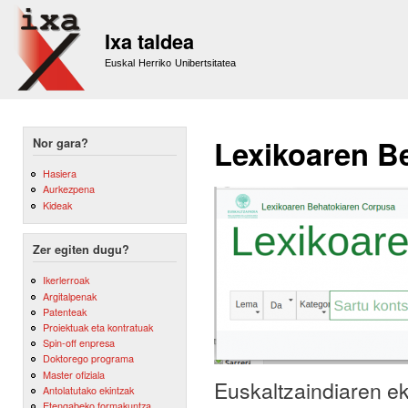
Sk
m
Ixa taldea
co
Euskal Herriko Unibertsitatea
Lexikoaren Be
Nor gara?
Hasiera
Aurkezpena
Kideak
Zer egiten dugu?
Ikerlerroak
Argitalpenak
Patenteak
Proiektuak eta kontratuak
Spin-off enpresa
Doktorego programa
Master ofiziala
Euskaltzaindiaren e
Antolatutako ekintzak
Etengabeko formakuntza