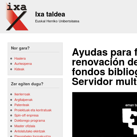
Sk
m
Ixa taldea
co
Euskal Herriko Unibertsitatea
Ayudas para f
Nor gara?
renovación de 
Hasiera
Aurkezpena
fondos biblio
Kideak
Servidor mult
Zer egiten dugu?
Ikerlerroak
Argitalpenak
Patenteak
Proiektuak eta kontratuak
Spin-off enpresa
Doktorego programa
Master ofiziala
Antolatutako ekintzak
Etengabeko formakuntza