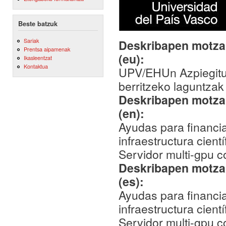
Beste batzuk
Sariak
Deskribapen motza,
Prentsa aipamenak
(eu):
Ikasleentzat
Kontaktua
UPV/EHUn Azpiegitura
berritzeko laguntzak
Deskribapen motza,
(en):
Ayudas para financia
infraestructura cien
Servidor multi-gpu 
Deskribapen motza,
(es):
Ayudas para financia
infraestructura cien
Servidor multi-gpu 