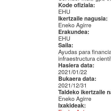
Kode ofiziala:
EHU
Ikertzaile nagusia:
Eneko Agirre
Erakundea:
EHU
Saila:
Ayudas para financia
infraestructura cien
Hasiera data:
2021/01/22
Bukaera data:
2021/12/31
Taldeko ikertzaile 
Eneko Agirre
Ixakideak: