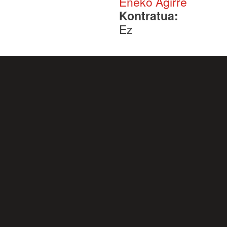
Eneko Agirre
Kontratua:
Ez