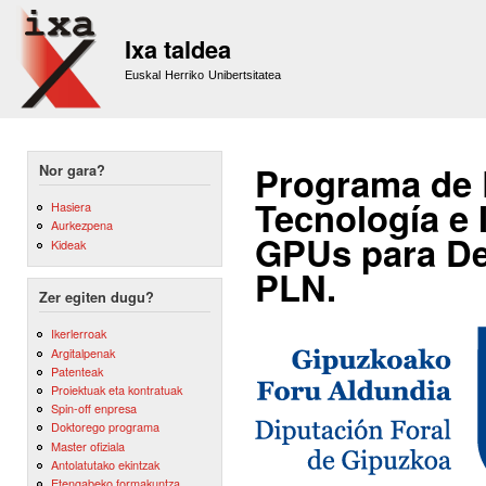
Sk
m
Ixa taldea
co
Euskal Herriko Unibertsitatea
Programa de 
Nor gara?
Tecnología e 
Hasiera
Aurkezpena
GPUs para De
Kideak
PLN.
Zer egiten dugu?
Ikerlerroak
Argitalpenak
Patenteak
Proiektuak eta kontratuak
Spin-off enpresa
Doktorego programa
Master ofiziala
Antolatutako ekintzak
Etengabeko formakuntza