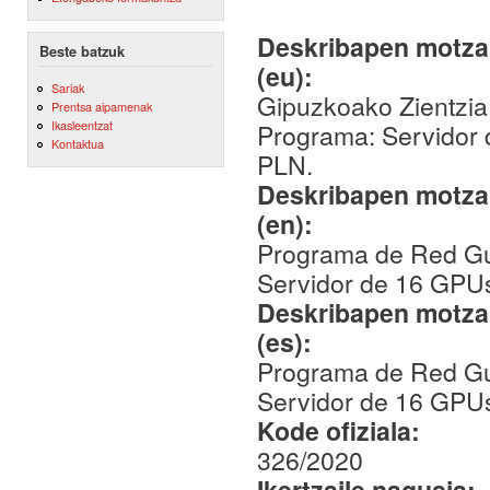
Deskribapen motza,
Beste batzuk
(eu):
Sariak
Gipuzkoako Zientzia,
Prentsa aipamenak
Ikasleentzat
Programa: Servidor 
Kontaktua
PLN.
Deskribapen motza,
(en):
Programa de Red Gui
Servidor de 16 GPUs
Deskribapen motza,
(es):
Programa de Red Gui
Servidor de 16 GPUs
Kode ofiziala:
326/2020
Ikertzaile nagusia: