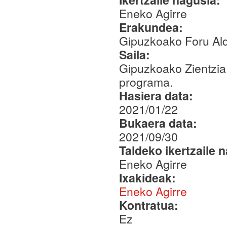
Eneko Agirre
Erakundea:
Gipuzkoako Foru Ald
Saila:
Gipuzkoako Zientzia
programa.
Hasiera data:
2021/01/22
Bukaera data:
2021/09/30
Taldeko ikertzaile 
Eneko Agirre
Ixakideak:
Eneko Agirre
Kontratua:
Ez