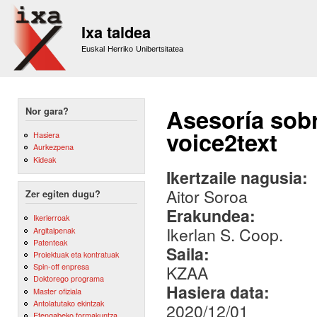
Sk
m
Ixa taldea
co
Euskal Herriko Unibertsitatea
Asesoría sobr
Nor gara?
voice2text
Hasiera
Aurkezpena
Kideak
Ikertzaile nagusia:
Aitor Soroa
Zer egiten dugu?
Erakundea:
Ikerlerroak
Ikerlan S. Coop.
Argitalpenak
Patenteak
Saila:
Proiektuak eta kontratuak
Spin-off enpresa
KZAA
Doktorego programa
Hasiera data:
Master ofiziala
Antolatutako ekintzak
2020/12/01
Etengabeko formakuntza