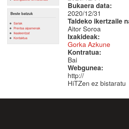
Bukaera data:
2020/12/31
Beste batzuk
Taldeko ikertzaile 
Sariak
Aitor Soroa
Prentsa aipamenak
Ikasleentzat
Ixakideak:
Kontaktua
Gorka Azkune
Kontratua:
Bai
Webgunea:
http://
HiTZen ez bistaratu