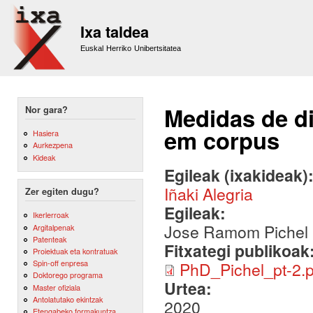
Sk
m
Ixa taldea
co
Euskal Herriko Unibertsitatea
Medidas de di
Nor gara?
em corpus
Hasiera
Aurkezpena
Kideak
Egileak (ixakideak)
Iñaki Alegria
Zer egiten dugu?
Egileak:
Ikerlerroak
Jose Ramom Pichel
Argitalpenak
Patenteak
Fitxategi publikoak
Proiektuak eta kontratuak
Spin-off enpresa
PhD_Pichel_pt-2.p
Doktorego programa
Urtea:
Master ofiziala
Antolatutako ekintzak
2020
Etengabeko formakuntza