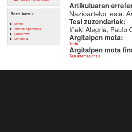
Artikuluaren errefe
Nazioarteko tesia. Ar
Beste batzuk
Tesi zuzendariak:
Sariak
Iñaki Alegria, Paulo
Prentsa aipamenak
Ikasleentzat
Argitalpen mota:
Kontaktua
Tesia
Argitalpen mota fin
Tesi internazionala