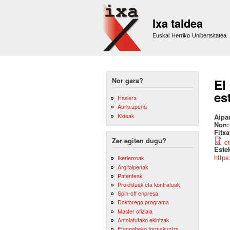
Ixa taldea
Euskal Herriko Unibertsitatea
Nor gara?
El
es
Hasiera
Aurkezpena
Kideak
Aipa
Non
Fitx
Zer egiten dugu?
c
Este
https
Ikerlerroak
Argitalpenak
Patenteak
Proiektuak eta kontratuak
Spin-off enpresa
Doktorego programa
Master ofiziala
Antolatutako ekintzak
Etengabeko formakuntza