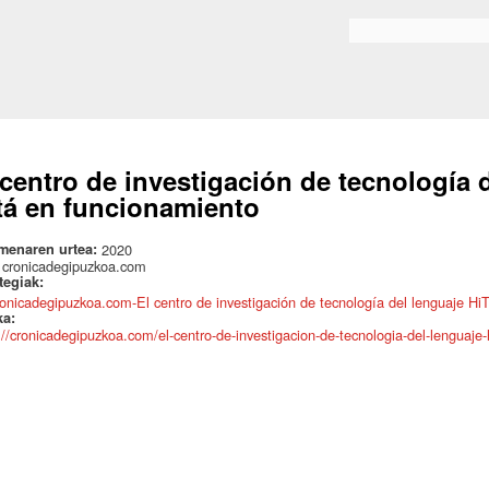
Skip to
main
Bilaketa formularioa
content
 centro de investigación de tecnología 
tá en funcionamiento
menaren urtea:
2020
:
cronicadegipuzkoa.com
ategiak:
ronicadegipuzkoa.com-El centro de investigación de tecnología del lenguaje Hi
ka:
://cronicadegipuzkoa.com/el-centro-de-investigacion-de-tecnologia-del-lenguaje-