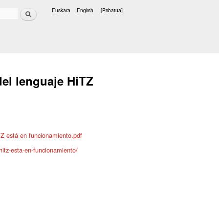
Bilatu
Euskara
English
[Pribatua]
Hizkuntzak
del lenguaje HiTZ
TZ está en funcionamiento.pdf
hitz-esta-en-funcionamiento/