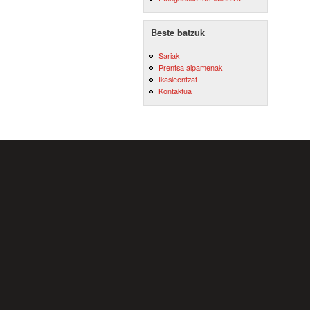
Beste batzuk
Sariak
Prentsa aipamenak
Ikasleentzat
Kontaktua