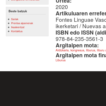
Urtea:
2020
Beste batzuk
Artikuluaren errefe
Fontes Linguae Vasc
Sariak
Prentsa aipamenak
ikerketari / Nuevas 
Ikasleentzat
ISBN edo ISSN (aldi
Kontaktua
978-84-235-3561-3
Argitalpen mota:
Aldizkaria, kongresua, liburua, liburu
Argitalpen mota fin
Liburua