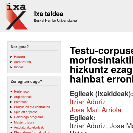
Sk
m
Ixa taldea
co
Euskal Herriko Unibertsitatea
Testu-corpus
Nor gara?
morfosintakti
Hasiera
Aurkezpena
hizkuntz ezag
Kideak
hainbat erron
Zer egiten dugu?
Egileak (ixakideak)
Ikerlerroak
Argitalpenak
Itziar Aduriz
Patenteak
Proiektuak eta kontratuak
Jose Mari Arriola
Spin-off enpresa
Egileak:
Doktorego programa
Master ofiziala
Itziar Aduriz, Jose Ma
Antolatutako ekintzak
Etengabeko formakuntza