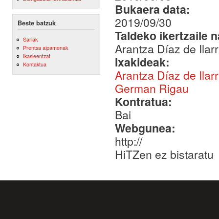
Bukaera data:
2019/09/30
Beste batzuk
Taldeko ikertzaile 
Sariak
Arantza Díaz de Ilar
Prentsa aipamenak
Ikasleentzat
Ixakideak:
Kontaktua
Arantza Díaz de Ilar
German Rigau
Kontratua:
Bai
Webgunea:
http://
HiTZen ez bistaratu