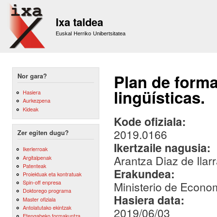
Sk
m
Ixa taldea
co
Euskal Herriko Unibertsitatea
Plan de forma
Nor gara?
lingüísticas.
Hasiera
Aurkezpena
Kideak
Kode ofiziala:
2019.0166
Zer egiten dugu?
Ikertzaile nagusia:
Ikerlerroak
Arantza Diaz de Ilar
Argitalpenak
Patenteak
Erakundea:
Proiektuak eta kontratuak
Spin-off enpresa
Ministerio de Econo
Doktorego programa
Hasiera data:
Master ofiziala
Antolatutako ekintzak
2019/06/03
Etengabeko formakuntza