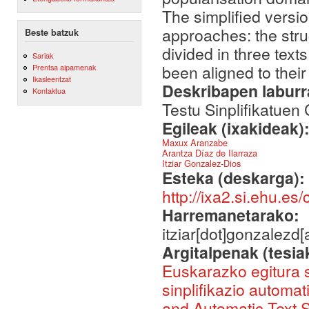
The simplified versi
approaches: the stru
Beste batzuk
divided in three tex
Sariak
been aligned to their
Prentsa aipamenak
Ikasleentzat
Deskribapen labur
Kontaktua
Testu Sinplifikatuen
Egileak (ixakideak)
Maxux Aranzabe
Arantza Díaz de Ilarraza
Itziar Gonzalez-Dios
Esteka (deskarga):
http://ixa2.si.ehu.e
Harremanetarako:
itziar[dot]gonzalezd[
Argitalpenak (tesia
Euskarazko egitura s
sinplifikazio autom
and Automatic Text S