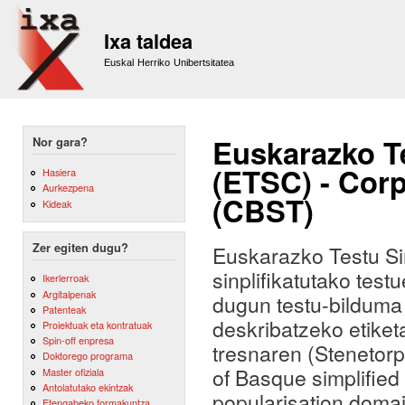
Sk
m
Ixa taldea
co
Euskal Herriko Unibertsitatea
Euskarazko Te
Nor gara?
(ETSC) - Corp
Hasiera
Aurkezpena
(CBST)
Kideak
Zer egiten dugu?
Euskarazko Testu Si
sinplifikatutako test
Ikerlerroak
Argitalpenak
dugun testu-bilduma 
Patenteak
deskribatzeko etike
Proiektuak eta kontratuak
Spin-off enpresa
tresnaren (Stenetorpe
Doktorego programa
of Basque simplified
Master ofiziala
Antolatutako ekintzak
popularisation domai
Etengabeko formakuntza