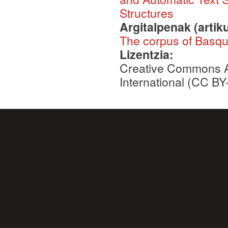
Structures
Argitalpenak (artik
The corpus of Basque
Lizentzia:
Creative Commons A
International (CC B