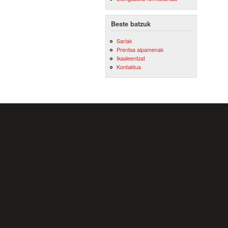
Beste batzuk
Sariak
Prentsa aipamenak
Ikasleentzat
Kontaktua