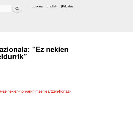
Bilatu
Euskara
English
[Pribatua]
Hizkuntzak
tazionala: “Ez nekien
eldurrik”
a-ez-nekien-non-ari-nintzen-sartzen-hortaz-