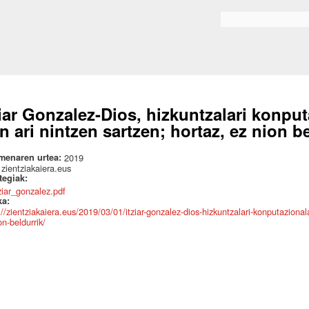
Skip to
main
Bilaketa formularioa
content
ziar Gonzalez-Dios, hizkuntzalari konpu
n ari nintzen sartzen; hortaz, ez nion b
menaren urtea:
2019
:
zientziakaiera.eus
ategiak:
tziar_gonzalez.pdf
ka:
://zientziakaiera.eus/2019/03/01/itziar-gonzalez-dios-hizkuntzalari-konputazional
on-beldurrik/