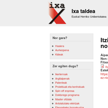
Ixa taldea
Euskal Herriko Unibertsitatea
Nor gara?
It
no
Hasiera
Aurkezpena
Kideak
Aipa
Non
Fitx
Zer egiten dugu?
i
Este
https
Ikerlerroak
ez-ni
Argitalpenak
Patenteak
Proiektuak eta kontratuak
Spin-off enpresa
Doktorego programa
Master ofiziala
Antolatutako ekintzak
Etengabeko formakuntza