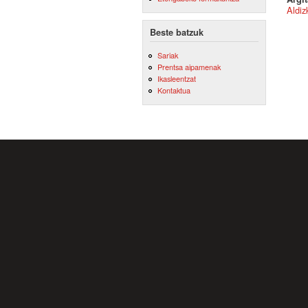
Aldiz
Beste batzuk
Sariak
Prentsa aipamenak
Ikasleentzat
Kontaktua