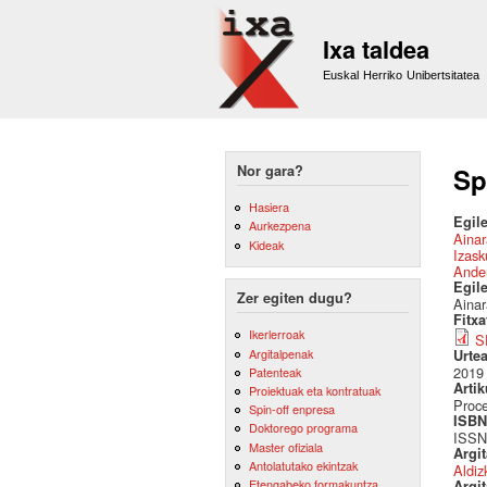
Ixa taldea
Euskal Herriko Unibertsitatea
Nor gara?
Sp
Hasiera
Egile
Aurkezpena
Ainar
Kideak
Izask
Ande
Egil
Zer egiten dugu?
Ainar
Fitx
Ikerlerroak
S
Argitalpenak
Urte
2019
Patenteak
Artik
Proiektuak eta kontratuak
Proce
Spin-off enpresa
ISBN 
Doktorego programa
ISSN
Master ofiziala
Argi
Antolatutako ekintzak
Aldiz
Etengabeko formakuntza
Argit