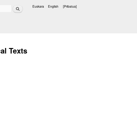
Bilatu
Euskara
English
[Pribatua]
Hizkuntzak
al Texts