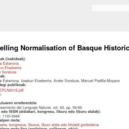
Skip to
main
Bilaketa formularioa
content
elling Normalisation of Basque Historic
ak (ixakideak):
a Estarrona
un Etxeberria
r Soraluze
eak:
a Estarrona, Izaskun Etxeberria, Ander Soraluze, Manuel Padilla-Moyano
ategi publikoak:
EPLN2019.pdf
a:
uluaren erreferentzia:
samiento del Lenguaje Natural, vol. 63, pp. 59-66
edo ISSN (aldizkari, kongresu, liburu edo liburu atalak):
: 1135-5948
talpen mota:
karia, kongresua, liburua, liburu atala edo hitzaldi gonbidatua
alpen mota fina (argitalpen_sailkapen_ohia):