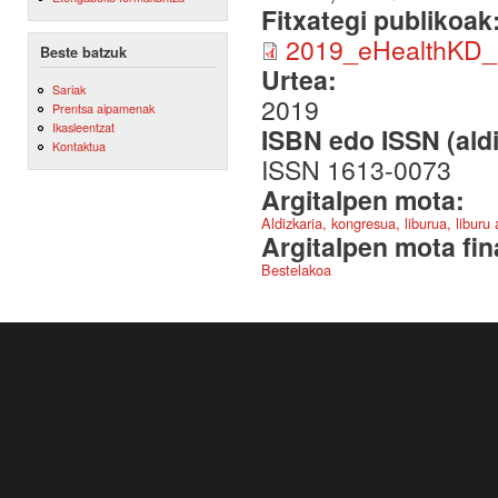
Fitxategi publikoak
2019_eHealthKD_
Beste batzuk
Urtea:
Sariak
2019
Prentsa aipamenak
Ikasleentzat
ISBN edo ISSN (aldi
Kontaktua
ISSN 1613-0073
Argitalpen mota:
Aldizkaria, kongresua, liburua, liburu
Argitalpen mota fin
Bestelakoa