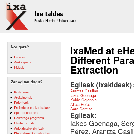
Sk
m
Ixa taldea
co
Euskal Herriko Unibertsitatea
IxaMed at eH
Nor gara?
Different Par
Hasiera
Aurkezpena
Extraction
Kideak
Zer egiten dugu?
Egileak (ixakideak)
Arantza Casillas
Ikerlerroak
Iakes Goenaga
Argitalpenak
Koldo Gojenola
Patenteak
Alicia Pérez
Proiektuak eta kontratuak
Sara Santiso
Egileak:
Spin-off enpresa
Doktorego programa
Iakes Goenaga, Sergi
Master ofiziala
Antolatutako ekintzak
Pérez, Arantza Casil
Etengabeko formakuntza