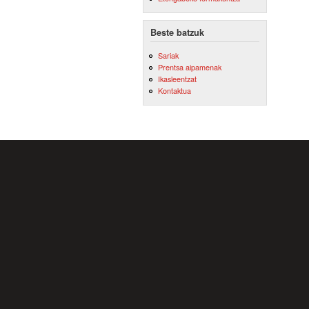
Beste batzuk
Sariak
Prentsa aipamenak
Ikasleentzat
Kontaktua