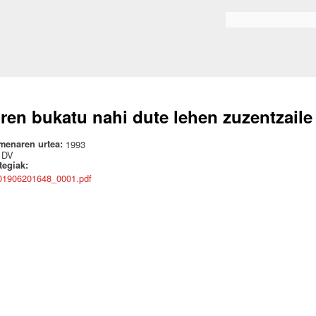
Skip to
main
Bilaketa formularioa
content
ren bukatu nahi dute lehen zuzentzaile
menaren urtea:
1993
:
DV
ategiak:
01906201648_0001.pdf