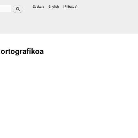
Bilatu
Euskara
English
[Pribatua]
Hizkuntzak
 ortografikoa