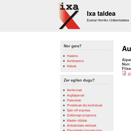
Ixa taldea
Euskal Herriko Unibertsitatea
Nor gara?
Au
Hasiera
Aipa
Aurkezpena
Non
Kideak
Fitx
2
Zer egiten dugu?
Ikerlerroak
Argitalpenak
Patenteak
Proiektuak eta kontratuak
Spin-off enpresa
Doktorego programa
Master ofiziala
Antolatutako ekintzak
Etengabeko formakuntza