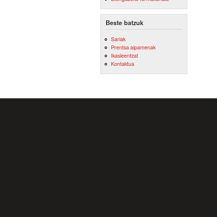
Beste batzuk
Sariak
Prentsa aipamenak
Ikasleentzat
Kontaktua