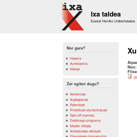
Ixa taldea
Euskal Herriko Unibertsitatea
Nor gara?
Xu
Hasiera
Aipa
Aurkezpena
Non
Kideak
Fitx
2
Zer egiten dugu?
Ikerlerroak
Argitalpenak
Patenteak
Proiektuak eta kontratuak
Spin-off enpresa
Doktorego programa
Master ofiziala
Antolatutako ekintzak
Etengabeko formakuntza