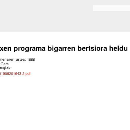
Skip to
main
Bilaketa formularioa
content
xen programa bigarren bertsiora heldu
menaren urtea:
1999
:
Gara
ategiak:
01906201643-2.pdf