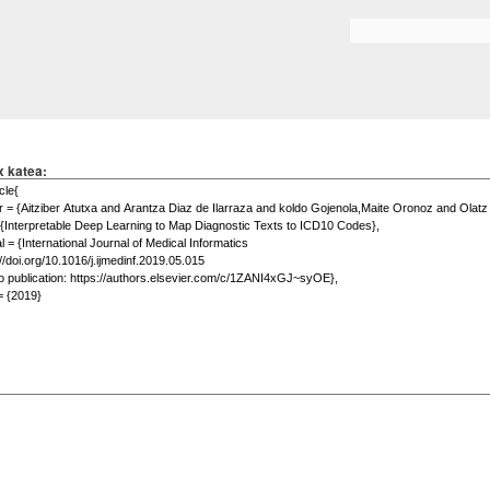
Skip to
main
Bilaketa formularioa
content
x katea: