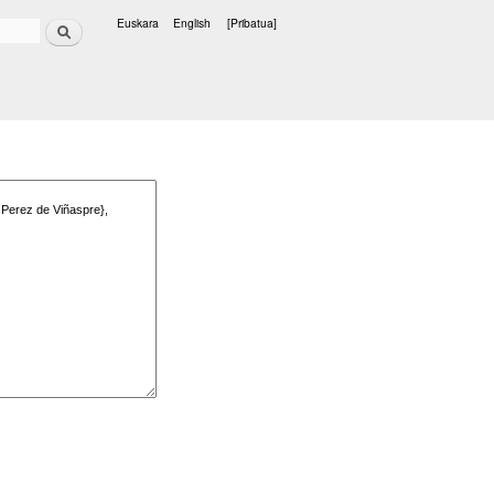
Bilatu
Euskara
English
[Pribatua]
Hizkuntzak