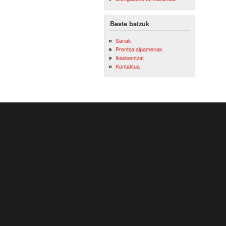
Beste batzuk
Sariak
Prentsa aipamenak
Ikasleentzat
Kontaktua