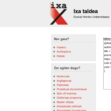
Ixa taldea
Euskal Herriko Unibertsitatea
bibte
Nor gara?
Hasiera
Aurkezpena
Kideak
Zer egiten dugu?
Ikerlerroak
Argitalpenak
Patenteak
Proiektuak eta kontratuak
Spin-off enpresa
Doktorego programa
Master ofiziala
Antolatutako ekintzak
Etengabeko formakuntza