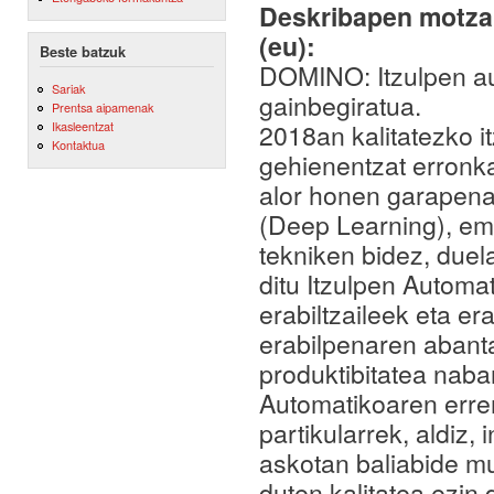
Deskribapen motza,
(eu):
Beste batzuk
DOMINO: Itzulpen au
Sariak
gainbegiratua.
Prentsa aipamenak
2018an kalitatezko i
Ikasleentzat
Kontaktua
gehienentzat erronka
alor honen garapena 
(Deep Learning), em
tekniken bidez, duela
ditu Itzulpen Automa
erabiltzaileek eta er
erabilpenaren abant
produktibitatea naba
Automatikoaren erre
partikularrek, aldiz, 
askotan baliabide m
duten kalitatea ezin 