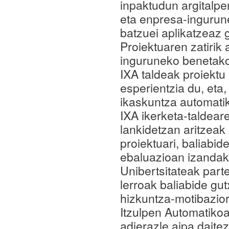
inpaktudun argitalpe
eta enpresa-ingurun
batzuei aplikatzeaz 
Proiektuaren zatirik 
inguruneko benetak
IXA taldeak proiekt
esperientzia du, eta,
ikaskuntza automatik
IXA ikerketa-taldear
lankidetzan aritzeak 
proiektuari, baliabi
ebaluazioan izandako
Unibertsitateak part
lerroak baliabide gu
hizkuntza-motibazio
Itzulpen Automatikoa
adierazle aipa daite