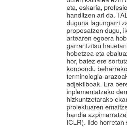
eta, eskaria, profesi
handitzen ari da. T
duguna lagungarri za
proposatzen dugu, i
artearen egoera hobe
garrantzitsu hauetan
hobetzea eta ebaluaz
hor, batez ere sortut
konpondu beharrekoa
terminologia-arazoak
adjektiboak. Era ber
inplementatzeko denb
hizkuntzetarako eka
proiektuaren emaitze
handia azpimarratze
ICLR). Ildo horretan 