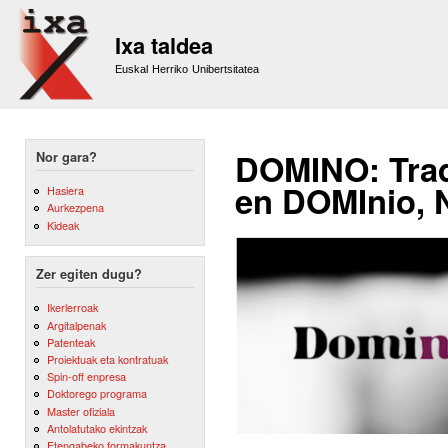
Sk
m
Ixa taldea
co
Euskal Herriko Unibertsitatea
DOMINO: Trad
Nor gara?
en DOMInio, 
Hasiera
Aurkezpena
Kideak
Zer egiten dugu?
Ikerlerroak
Argitalpenak
Patenteak
Proiektuak eta kontratuak
Spin-off enpresa
Doktorego programa
Master ofiziala
Antolatutako ekintzak
Etengabeko formakuntza