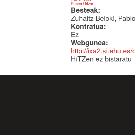
Ruben Urizar
Besteak:
Zuhaitz Beloki, Pabl
Kontratua:
Ez
Webgunea:
http://ixa2.si.ehu.es
HiTZen ez bistaratu