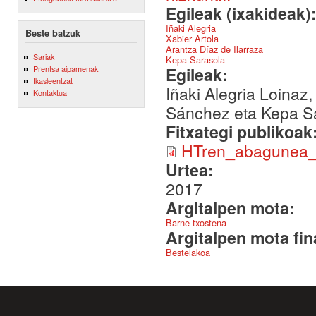
Egileak (ixakideak)
Iñaki Alegria
Beste batzuk
Xabier Artola
Arantza Díaz de Ilarraza
Sariak
Kepa Sarasola
Egileak:
Prentsa aipamenak
Ikasleentzat
Iñaki Alegria Loinaz,
Kontaktua
Sánchez eta Kepa S
Fitxategi publikoak
HTren_abagunea_L
Urtea:
2017
Argitalpen mota:
Barne-txostena
Argitalpen mota fin
Bestelakoa