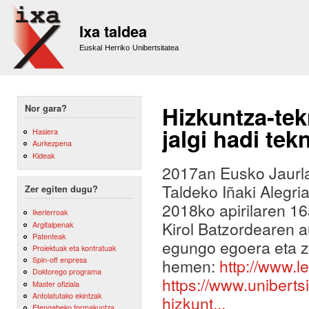
Sk
m
Ixa taldea
co
Euskal Herriko Unibertsitatea
Hizkuntza-te
Nor gara?
jalgi hadi tek
Hasiera
Aurkezpena
Kideak
2017an Eusko Jaurlar
Taldeko Iñaki Alegri
Zer egiten dugu?
2018ko apirilaren 16
Ikerlerroak
Kirol Batzordearen a
Argitalpenak
Patenteak
egungo egoera eta z
Proiektuak eta kontratuak
Spin-off enpresa
hemen:
http://www.l
Doktorego programa
https://www.uniberts
Master ofiziala
Antolatutako ekintzak
hizkunt...
Etengabeko formakuntza