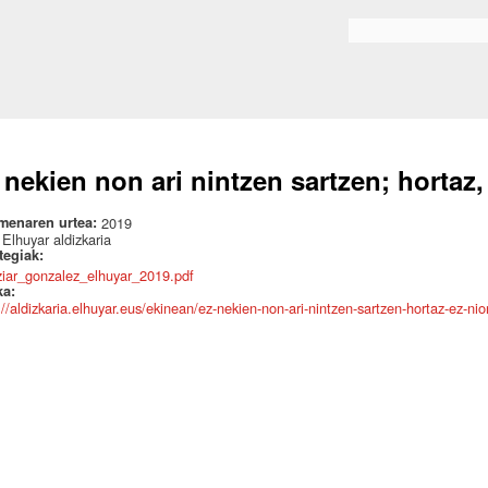
Skip to
main
Bilaketa formularioa
content
 nekien non ari nintzen sartzen; hortaz,
menaren urtea:
2019
:
Elhuyar aldizkaria
ategiak:
tziar_gonzalez_elhuyar_2019.pdf
ka:
://aldizkaria.elhuyar.eus/ekinean/ez-nekien-non-ari-nintzen-sartzen-hortaz-ez-nio