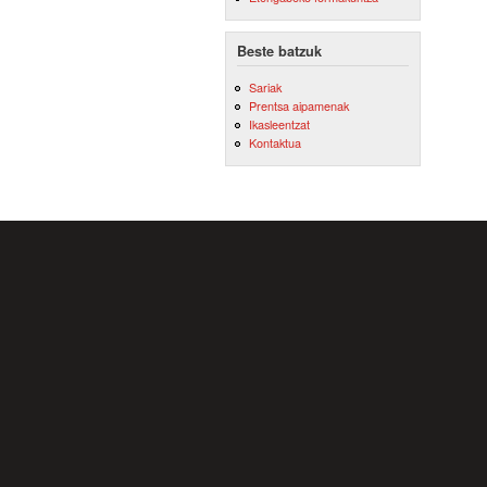
Beste batzuk
Sariak
Prentsa aipamenak
Ikasleentzat
Kontaktua