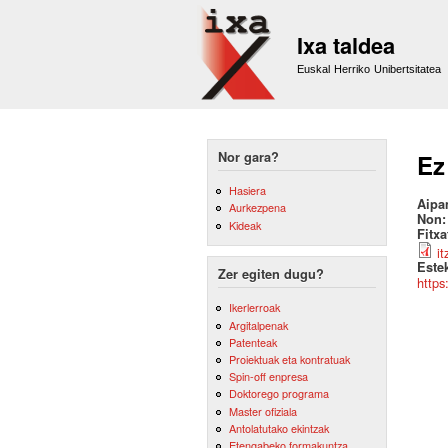
Ixa taldea
Euskal Herriko Unibertsitatea
Nor gara?
Ez
Hasiera
Aipa
Aurkezpena
Non
Kideak
Fitx
i
Este
Zer egiten dugu?
https
Ikerlerroak
Argitalpenak
Patenteak
Proiektuak eta kontratuak
Spin-off enpresa
Doktorego programa
Master ofiziala
Antolatutako ekintzak
Etengabeko formakuntza