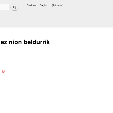
Bilatu
Euskara
English
[Pribatua]
Hizkuntzak
 ez nion beldurrik
n-b/