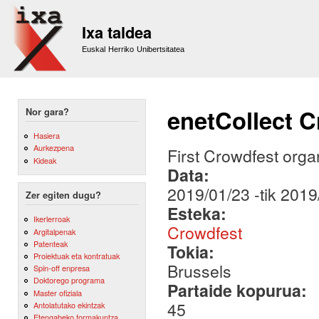
Sk
m
Ixa taldea
co
Euskal Herriko Unibertsitatea
enetCollect 
Nor gara?
Hasiera
Aurkezpena
First Crowdfest orga
Kideak
Data:
2019/01/23
-tik
2019
Zer egiten dugu?
Esteka:
Ikerlerroak
Crowdfest
Argitalpenak
Patenteak
Tokia:
Proiektuak eta kontratuak
Brussels
Spin-off enpresa
Doktorego programa
Partaide kopurua:
Master ofiziala
45
Antolatutako ekintzak
Etengabeko formakuntza