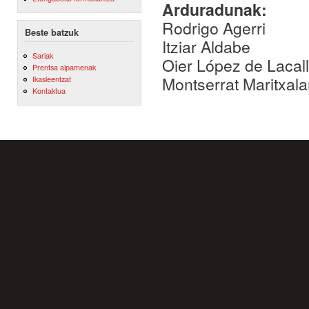
Arduradunak:
Rodrigo Agerri
Beste batzuk
Itziar Aldabe
Sariak
Oier López de Lacal
Prentsa aipamenak
Montserrat Maritxala
Ikasleentzat
Kontaktua