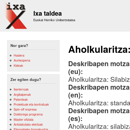
Sk
m
Ixa taldea
co
Euskal Herriko Unibertsitatea
Aholkularitza:
Nor gara?
Hasiera
Aurkezpena
Deskribapen motza,
Kideak
(eu):
Aholkularitza: Silabi
Zer egiten dugu?
Deskribapen motza,
Ikerlerroak
(en):
Argitalpenak
Patenteak
Aholkularitza: standa
Proiektuak eta kontratuak
Deskribapen motza,
Spin-off enpresa
Doktorego programa
(es):
Master ofiziala
Aholkularitza: silabi
Antolatutako ekintzak
Etengabeko formakuntza