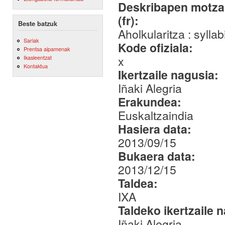
Deskribapen motza,
(fr):
Beste batzuk
Aholkularitza : sylla
Sariak
Kode ofiziala:
Prentsa aipamenak
x
Ikasleentzat
Kontaktua
Ikertzaile nagusia:
Iñaki Alegria
Erakundea:
Euskaltzaindia
Hasiera data:
2013/09/15
Bukaera data:
2013/12/15
Taldea:
IXA
Taldeko ikertzaile 
Iñaki Alegria