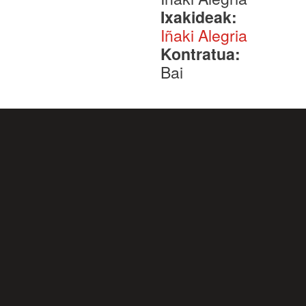
Ixakideak:
Iñaki Alegria
Kontratua:
Bai