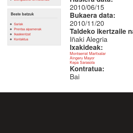
2010/06/15
Bukaera data:
Beste batzuk
2010/11/20
Sariak
Taldeko ikertzaile 
Prentsa aipamenak
Ikasleentzat
Iñaki Alegria
Kontaktua
Ixakideak:
Montserrat Maritxalar
Aingeru Mayor
Kepa Sarasola
Kontratua:
Bai