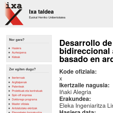
Sk
m
Ixa taldea
co
Euskal Herriko Unibertsitatea
Desarrollo de
Nor gara?
bidireccional
Hasiera
Aurkezpena
basado en arq
Kideak
Zer egiten dugu?
Kode ofiziala:
x
Ikerlerroak
Argitalpenak
Ikertzaile nagusia:
Patenteak
Iñaki Alegria
Proiektuak eta kontratuak
Spin-off enpresa
Erakundea:
Doktorego programa
Eleka Ingeniaritza Li
Master ofiziala
Antolatutako ekintzak
Hasiera data:
Etengabeko formakuntza