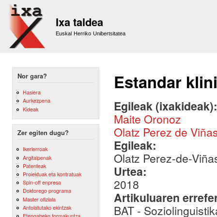
Sk
m
Ixa taldea
co
Euskal Herriko Unibertsitatea
Estandar klin
Nor gara?
Hasiera
Aurkezpena
Egileak (ixakideak)
Kideak
Maite Oronoz
Olatz Perez de Viña
Zer egiten dugu?
Egileak:
Ikerlerroak
Olatz Perez-de-Viña
Argitalpenak
Patenteak
Urtea:
Proiektuak eta kontratuak
2018
Spin-off enpresa
Doktorego programa
Artikuluaren errefe
Master ofiziala
BAT - Soziolinguistik
Antolatutako ekintzak
Etengabeko formakuntza