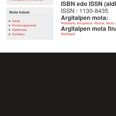
ISBN edo ISSN (aldi
ISSN : 1130-8435
Beste batzuk
Argitalpen mota:
Sariak
Aldizkaria, kongresua, liburua, liburu
Prentsa aipamenak
Argitalpen mota fin
Ikasleentzat
Aldizkaria
Kontaktua