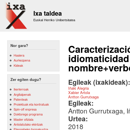
Sk
m
Ixa taldea
co
Euskal Herriko Unibertsitatea
Caracterizaci
Nor gara?
idiomaticidad
Hasiera
Aurkezpena
nombre+verbo
Kideak
Zer egiten dugu?
Egileak (ixakideak)
Iñaki Alegria
Ikerlerroak
Xabier Artola
Argitalpenak
Antton Gurrutxaga
Patenteak
Egileak:
Proiektuak eta kontratuak
Antton Gurrutxaga, Iñ
Spin-off enpresa
Doktorego programa
Urtea:
Master ofiziala
2018
Antolatutako ekintzak
Etengabeko formakuntza