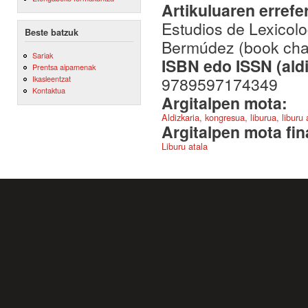
Artikuluaren errefe
Estudios de Lexicolo
Beste batzuk
Bermúdez (book cha
Sariak
ISBN edo ISSN (aldi
Prentsa aipamenak
9789597174349
Ikasleentzat
Kontaktua
Argitalpen mota:
Aldizkaria, kongresua, liburua, liburu
Argitalpen mota fin
Liburu atala