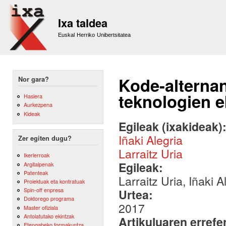
Sk
m
Ixa taldea
co
Euskal Herriko Unibertsitatea
Kode-alternan
Nor gara?
teknologien 
Hasiera
Aurkezpena
Kideak
Egileak (ixakideak)
Iñaki Alegria
Zer egiten dugu?
Larraitz Uria
Ikerlerroak
Egileak:
Argitalpenak
Patenteak
Larraitz Uria, Iñaki 
Proiektuak eta kontratuak
Spin-off enpresa
Urtea:
Doktorego programa
2017
Master ofiziala
Antolatutako ekintzak
Artikuluaren errefe
Etengabeko formakuntza