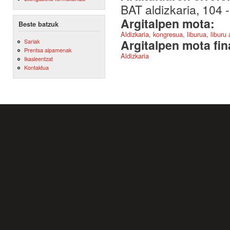
BAT aldizkaria, 104 
Argitalpen mota:
Beste batzuk
Aldizkaria, kongresua, liburua, liburu
Argitalpen mota fin
Sariak
Prentsa aipamenak
Aldizkaria
Ikasleentzat
Kontaktua