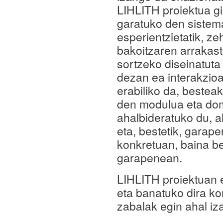
LIHLITH proiektua gi
garatuko den sistema
esperientzietatik, z
bakoitzaren arrakast
sortzeko diseinatuta
dezan ea interakzioa
erabiliko da, bestea
den modulua eta dom
ahalbideratuko du, a
eta, bestetik, garape
konkretuan, baina be
garapenean.
LIHLITH proiektuan 
eta banatuko dira ko
zabalak egin ahal iz