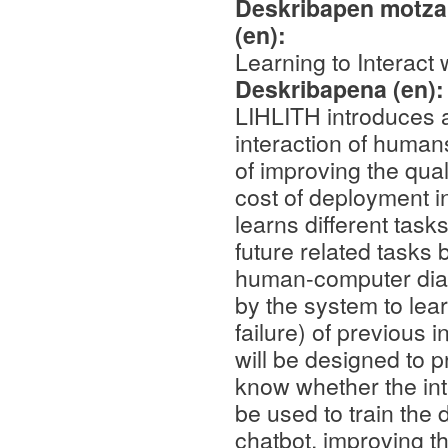
Deskribapen motza,
(en):
Learning to Interact
Deskribapena (en)
LIHLITH introduces a
interaction of human
of improving the qual
cost of deployment 
learns different tasks
future related tasks
human-computer dial
by the system to lear
failure) of previous i
will be designed to 
know whether the int
be used to train th
chatbot, improving 