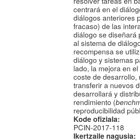
resolver tareas en b
centrará en el diálo
diálogos anteriores p
fracaso) de las inter
diálogo se diseñará 
al sistema de diálogo
recompensa se utiliz
diálogo y sistemas p
lado, la mejora en el
coste de desarrollo,
transferir a nuevos 
desarrollará y distr
rendimiento (
benchm
reproducibilidad públ
Kode ofiziala:
PCIN-2017-118
Ikertzaile nagusia: