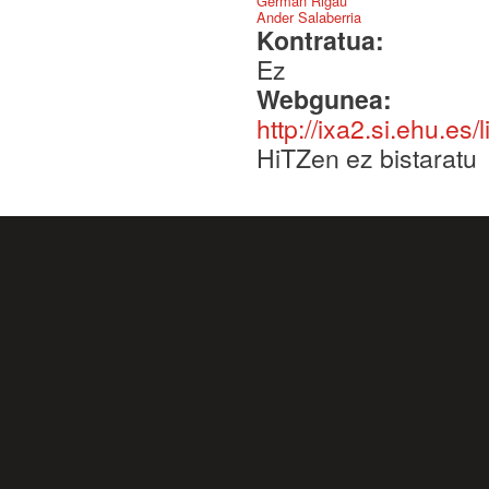
German Rigau
Ander Salaberria
Kontratua:
Ez
Webgunea:
http://ixa2.si.ehu.es/li
HiTZen ez bistaratu