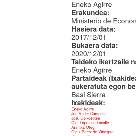
Eneko Agirre
Erakundea:
Ministerio de Econom
Hasiera data:
2017/12/01
Bukaera data:
2020/12/01
Taldeko ikertzaile 
Eneko Agirre
Partaideak (Ixakid
aukeratuta egon be
Basi Sierra
Ixakideak:
Eneko Agirre
Jon Ander Campos
Josu Goikoetxea
Oier López de Lacalle
Arantxa Otegi
Olatz Perez de Viñaspre