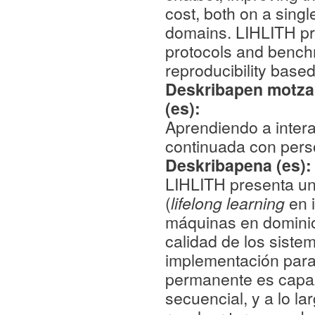
cost, both on a sing
domains. LIHLITH pro
protocols and bench
reproducibility base
Deskribapen motza,
(es):
Aprendiendo a intera
continuada con per
Deskribapena (es)
LIHLITH presenta u
(
lifelong learning
en i
máquinas en dominios
calidad de los sistem
implementación para
permanente es capaz
secuencial, y a lo l