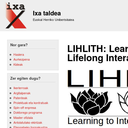
Sk
m
Ixa taldea
co
Euskal Herriko Unibertsitatea
LIHLITH: Lear
Nor gara?
Lifelong Inte
Hasiera
Aurkezpena
Kideak
Zer egiten dugu?
Ikerlerroak
Argitalpenak
Patenteak
Proiektuak eta kontratuak
Spin-off enpresa
Doktorego programa
Master ofiziala
Antolatutako ekintzak
Etengabeko formakuntza