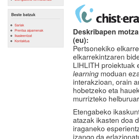
Beste batzuk
Sariak
Deskribapen motza,
Prentsa aipamenak
Ikasleentzat
(eu):
Kontaktua
Pertsonekiko elkarre
elkarrekintzaren bid
LIHLITH proiektuak 
learning
moduan ezag
interakzioan, orain 
hobetzeko eta hauek
murrizteko helburuar
Etengabeko ikaskuntz
atazak ikasten doa 
iraganeko esperientz
izango da erlaziona