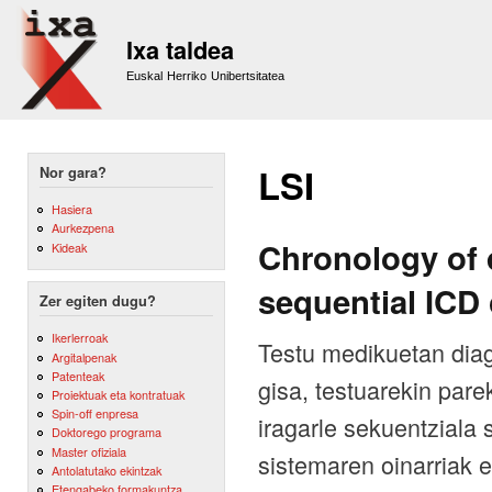
Sk
m
Ixa taldea
co
Euskal Herriko Unibertsitatea
LSI
Nor gara?
Hasiera
Aurkezpena
Chronology of d
Kideak
sequential ICD
Zer egiten dugu?
Ikerlerroak
Testu medikuetan diag
Argitalpenak
Patenteak
gisa, testuarekin pare
Proiektuak eta kontratuak
Spin-off enpresa
iragarle sekuentziala
Doktorego programa
Master ofiziala
sistemaren oinarriak
Antolatutako ekintzak
Etengabeko formakuntza