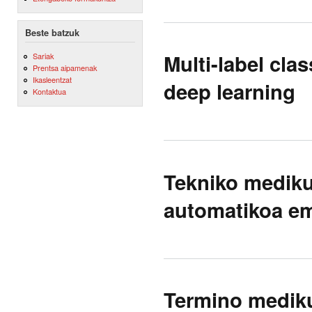
Beste batzuk
Multi-label cla
Sariak
Prentsa aipamenak
Ikasleentzat
deep learning
Kontaktua
Tekniko mediku
automatikoa em
Termino mediku