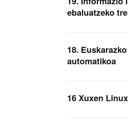
19. Informazio
ebaluatzeko tr
18. Euskarazko
automatikoa
16 Xuxen Linux