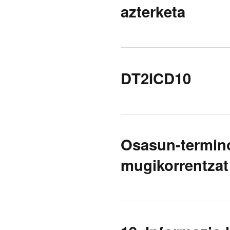
azterketa
DT2ICD10
Osasun-termin
mugikorrentzat