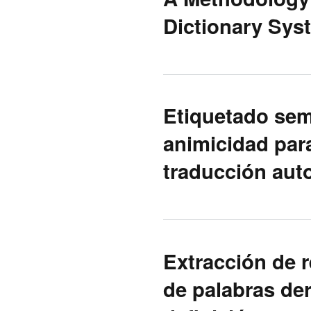
Dictionary Sys
Etiquetado sem
animicidad par
traducción aut
Extracción de r
de palabras de