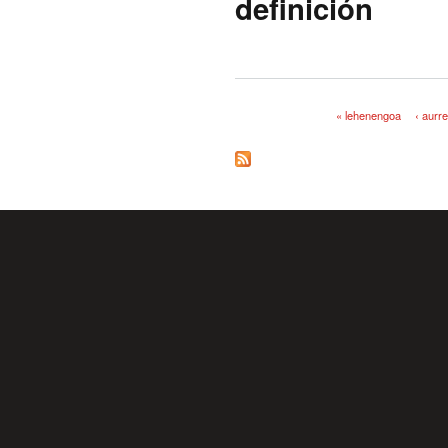
definición
« lehenengoa
‹ aurr
Orriak