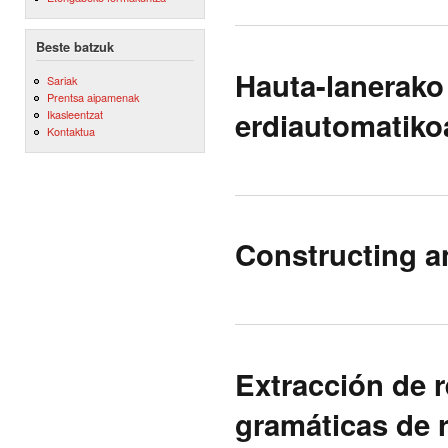
Beste batzuk
Hauta-lanerako 
Sariak
Prentsa aipamenak
erdiautomatiko
Ikasleentzat
Kontaktua
Constructing an
Extracción de 
gramáticas de r