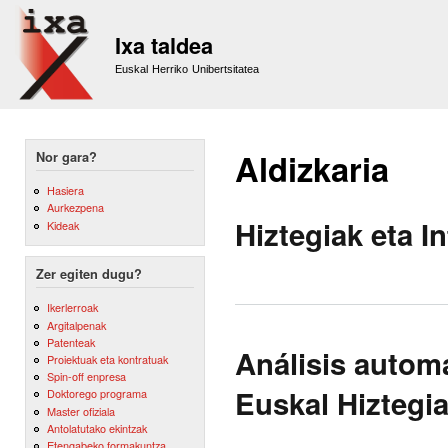
Sk
m
Ixa taldea
co
Euskal Herriko Unibertsitatea
Aldizkaria
Nor gara?
Hasiera
Aurkezpena
Hiztegiak eta I
Kideak
Zer egiten dugu?
Ikerlerroak
Argitalpenak
Patenteak
Análisis autom
Proiektuak eta kontratuak
Spin-off enpresa
Euskal Hiztegi
Doktorego programa
Master ofiziala
Antolatutako ekintzak
Etengabeko formakuntza