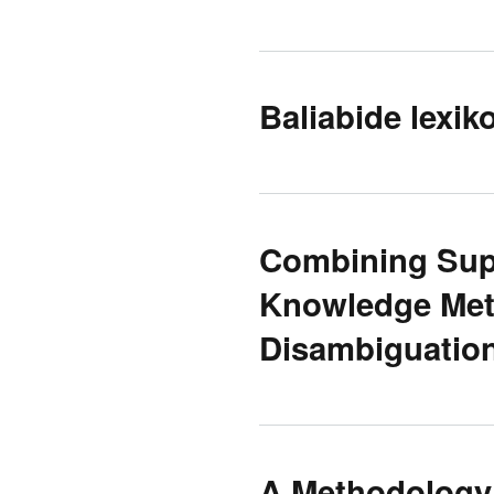
Baliabide lexik
Combining Sup
Knowledge Met
Disambiguatio
A Methodology 