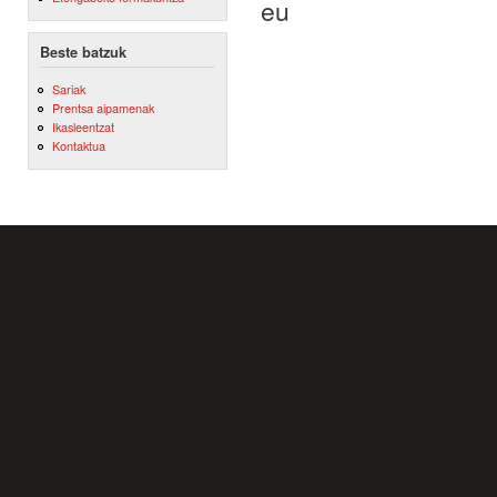
eu
Beste batzuk
Sariak
Prentsa aipamenak
Ikasleentzat
Kontaktua