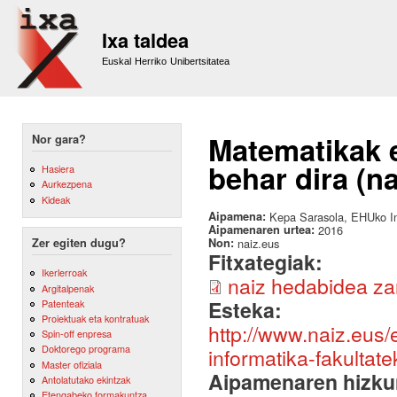
Sk
m
Ixa taldea
co
Euskal Herriko Unibertsitatea
Matematikak e
Nor gara?
behar dira (na
Hasiera
Aurkezpena
Kideak
Aipamena:
Kepa Sarasola, EHUko In
Aipamenaren urtea:
2016
Non:
naiz.eus
Zer egiten dugu?
Fitxategiak:
Ikerlerroak
naiz hedabidea za
Argitalpenak
Esteka:
Patenteak
Proiektuak eta kontratuak
http://www.naiz.eus/
Spin-off enpresa
Doktorego programa
informatika-fakulta
Master ofiziala
Aipamenaren hizku
Antolatutako ekintzak
Etengabeko formakuntza