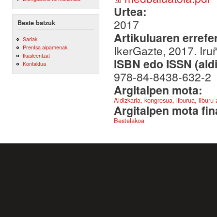
Urtea:
2017
Beste batzuk
Artikuluaren errefe
Sariak
IkerGazte, 2017. Iru
Prentsa aipamenak
Ikasleentzat
ISBN edo ISSN (aldi
Kontaktua
978-84-8438-632-2
Argitalpen mota:
Aldizkaria, kongresua, liburua, liburu
Argitalpen mota fin
Bestelakoa