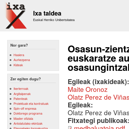
Sk
m
Ixa taldea
co
Euskal Herriko Unibertsitatea
Osasun-zientz
Nor gara?
euskaratze au
Hasiera
Aurkezpena
osasungintzak
Kideak
Zer egiten dugu?
Egileak (ixakideak)
Maite Oronoz
Ikerlerroak
Argitalpenak
Olatz Perez de Viña
Patenteak
Egileak:
Proiektuak eta kontratuak
Spin-off enpresa
Olatz Perez de Viña
Doktorego programa
Fitxategi publikoak
Master ofiziala
Antolatutako ekintzak
medbaluatoia.pdf
Etengabeko formakuntza