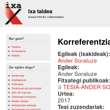
Sk
m
Ixa taldea
co
Euskal Herriko Unibertsitatea
Korreferentzi
Nor gara?
Hasiera
Aurkezpena
Egileak (ixakideak)
Kideak
Ander Soraluze
Egileak:
Zer egiten dugu?
Ander Soraluze
Ikerlerroak
Fitxategi publikoak
Argitalpenak
Patenteak
TESIA-ANDER SO
Proiektuak eta kontratuak
Urtea:
Spin-off enpresa
Doktorego programa
2017
Master ofiziala
Tesi zuzendariak:
Antolatutako ekintzak
Etengabeko formakuntza