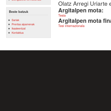
Olatz Arregi Uriarte 
Argitalpen mota:
Beste batzuk
Tesia
Argitalpen mota fin
Sariak
Prentsa aipamenak
Tesi internazionala
Ikasleentzat
Kontaktua