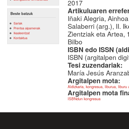
2017
Artikuluaren errefe
Beste batzuk
Iñaki Alegria, Ainho
Sariak
Salaberri (arg.), II.
Prentsa aipamenak
Zientziak eta Artea,
Ikasleentzat
Kontaktua
Bilbo
ISBN edo ISSN (aldi
ISBN (argitalpen dig
Tesi zuzendariak:
María Jesús Aranzab
Argitalpen mota:
Aldizkaria, kongresua, liburua, liburu
Argitalpen mota fin
ISBNdun kongresua