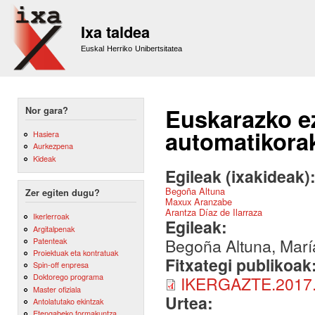
Sk
m
Ixa taldea
co
Euskal Herriko Unibertsitatea
Euskarazko e
Nor gara?
automatikorak
Hasiera
Aurkezpena
Kideak
Egileak (ixakideak)
Begoña Altuna
Zer egiten dugu?
Maxux Aranzabe
Arantza Díaz de Ilarraza
Ikerlerroak
Egileak:
Argitalpenak
Begoña Altuna, Marí
Patenteak
Proiektuak eta kontratuak
Fitxategi publikoak
Spin-off enpresa
Doktorego programa
IKERGAZTE.2017.
Master ofiziala
Urtea:
Antolatutako ekintzak
Etengabeko formakuntza