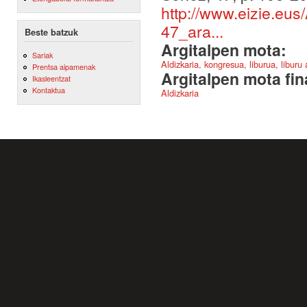
http://www.eizie.eu
47_ara...
Beste batzuk
Argitalpen mota:
Sariak
Aldizkaria, kongresua, liburua, liburu
Prentsa aipamenak
Argitalpen mota fin
Ikasleentzat
Kontaktua
Aldizkaria