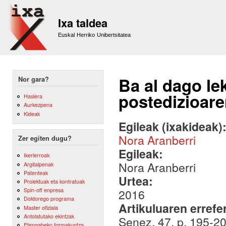
Sk
m
Ixa taldea
co
Euskal Herriko Unibertsitatea
Ba al dago le
Nor gara?
postedizioare
Hasiera
Aurkezpena
Kideak
Egileak (ixakideak)
Nora Aranberri
Zer egiten dugu?
Egileak:
Ikerlerroak
Nora Aranberri
Argitalpenak
Patenteak
Urtea:
Proiektuak eta kontratuak
Spin-off enpresa
2016
Doktorego programa
Artikuluaren errefe
Master ofiziala
Antolatutako ekintzak
Senez, 47, p. 195-2
Etengabeko formakuntza