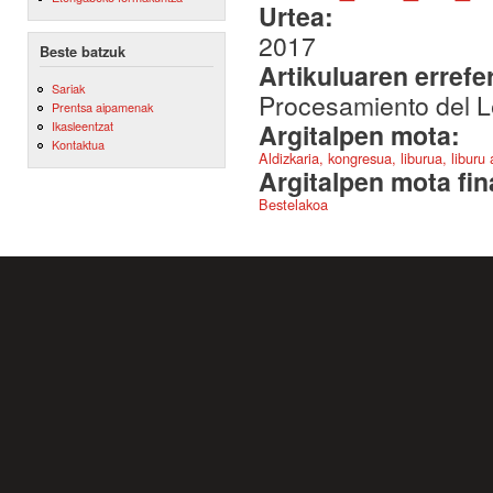
Urtea:
2017
Beste batzuk
Artikuluaren errefe
Sariak
Procesamiento del L
Prentsa aipamenak
Argitalpen mota:
Ikasleentzat
Kontaktua
Aldizkaria, kongresua, liburua, liburu
Argitalpen mota fin
Bestelakoa