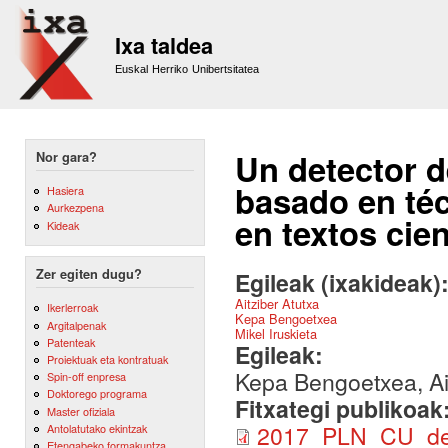
Sk
m
Ixa taldea
co
Euskal Herriko Unibertsitatea
Un detector d
Nor gara?
basado en téc
Hasiera
Aurkezpena
en textos cien
Kideak
Zer egiten dugu?
Egileak (ixakideak)
Aitziber Atutxa
Ikerlerroak
Kepa Bengoetxea
Argitalpenak
Mikel Iruskieta
Patenteak
Egileak:
Proiektuak eta kontratuak
Kepa Bengoetxea, Ait
Spin-off enpresa
Doktorego programa
Fitxategi publikoak
Master ofiziala
2017_PLN_CU_det
Antolatutako ekintzak
Etengabeko formakuntza