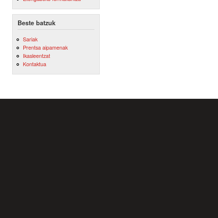
Beste batzuk
Sariak
Prentsa aipamenak
Ikasleentzat
Kontaktua