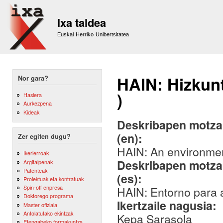
Sk
m
Ixa taldea
co
Euskal Herriko Unibertsitatea
HAIN: Hizkunt
Nor gara?
)
Hasiera
Aurkezpena
Kideak
Deskribapen motza,
(en):
Zer egiten dugu?
HAIN: An environment 
Ikerlerroak
Deskribapen motza,
Argitalpenak
Patenteak
(es):
Proiektuak eta kontratuak
Spin-off enpresa
HAIN: Entorno para ap
Doktorego programa
Ikertzaile nagusia:
Master ofiziala
Antolatutako ekintzak
Kepa Sarasola
Etengabeko formakuntza