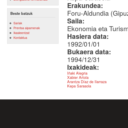
Erakundea:
Foru-Aldundia (Gipu
Beste batzuk
Saila:
Sariak
Ekonomia eta Turis
Prentsa aipamenak
Ikasleentzat
Hasiera data:
Kontaktua
1992/01/01
Bukaera data:
1994/12/31
Ixakideak:
Iñaki Alegria
Xabier Artola
Arantza Díaz de Ilarraza
Kepa Sarasola