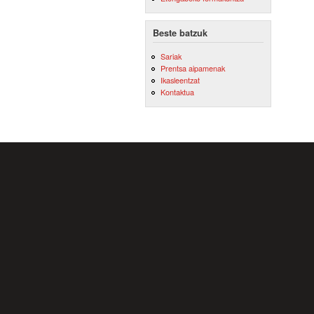
Beste batzuk
Sariak
Prentsa aipamenak
Ikasleentzat
Kontaktua