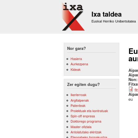
Ixa taldea
Euskal Herriko Unibertsitatea
Nor gara?
Eu
au
Hasiera
Aurkezpena
Kideak
Aipa
Aipa
Non
Fitx
Zer egiten dugu?
fi
Aipa
Ikerlerroak
eu
Argitalpenak
Patenteak
Proiektuak eta kontratuak
Spin-off enpresa
Doktorego programa
Master ofiziala
Antolatutako ekintzak
Etengabeko formakuntza