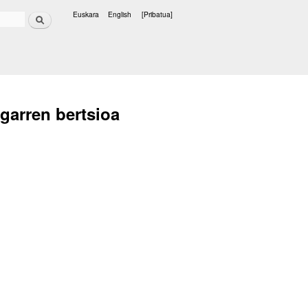
Bilatu
Euskara
English
[Pribatua]
Hizkuntzak
garren bertsioa