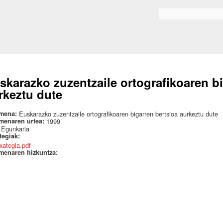
Skip to
main
Bilaketa formularioa
content
skarazko zuzentzaile ortografikoaren bi
rkeztu dute
mena:
Euskarazko zuzentzaile ortografikoaren bigarren bertsioa aurkeztu dute
menaren urtea:
1999
:
Egunkaria
ategiak:
txategia.pdf
menaren hizkuntza: