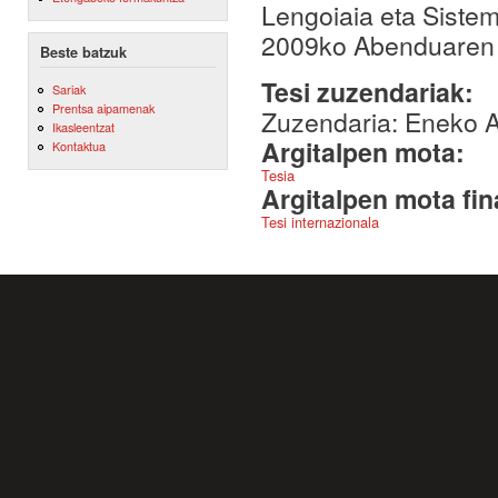
Lengoiaia eta Siste
2009ko Abenduaren
Beste batzuk
Tesi zuzendariak:
Sariak
Prentsa aipamenak
Zuzendaria: Eneko A
Ikasleentzat
Argitalpen mota:
Kontaktua
Tesia
Argitalpen mota fin
Tesi internazionala