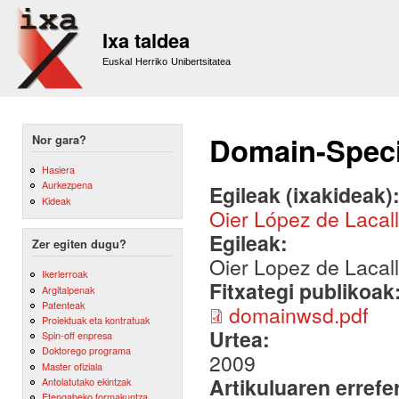
Sk
m
Ixa taldea
co
Euskal Herriko Unibertsitatea
Domain-Speci
Nor gara?
Hasiera
Aurkezpena
Egileak (ixakideak)
Kideak
Oier López de Lacal
Egileak:
Zer egiten dugu?
Oier Lopez de Lacal
Ikerlerroak
Fitxategi publikoak
Argitalpenak
Patenteak
domainwsd.pdf
Proiektuak eta kontratuak
Urtea:
Spin-off enpresa
Doktorego programa
2009
Master ofiziala
Artikuluaren errefe
Antolatutako ekintzak
Etengabeko formakuntza