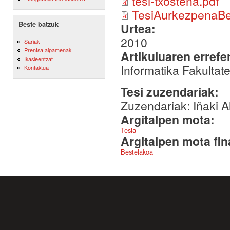
tesi-txostena.pdf
TesiAurkezpenaBer
Beste batzuk
Urtea:
2010
Sariak
Prentsa aipamenak
Artikuluaren errefe
Ikasleentzat
Informatika Fakulta
Kontaktua
Tesi zuzendariak:
Zuzendariak: Iñaki A
Argitalpen mota:
Tesia
Argitalpen mota fin
Bestelakoa