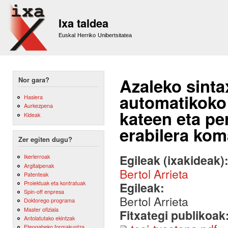
Sk
m
Ixa taldea
co
Euskal Herriko Unibertsitatea
Azaleko sinta
Nor gara?
automatikoko
Hasiera
Aurkezpena
kateen eta pe
Kideak
erabilera kom
Zer egiten dugu?
Egileak (ixakideak)
Ikerlerroak
Argitalpenak
Bertol Arrieta
Patenteak
Proiektuak eta kontratuak
Egileak:
Spin-off enpresa
Bertol Arrieta
Doktorego programa
Master ofiziala
Fitxategi publikoak
Antolatutako ekintzak
Etengabeko formakuntza