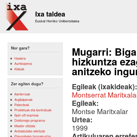
Sk
m
Ixa taldea
co
Euskal Herriko Unibertsitatea
Mugarri: Biga
Nor gara?
hizkuntza eza
Hasiera
Aurkezpena
anitzeko ing
Kideak
Zer egiten dugu?
Egileak (ixakideak)
Montserrat Maritxala
Ikerlerroak
Argitalpenak
Egileak:
Patenteak
Montse Maritxalar
Proiektuak eta kontratuak
Spin-off enpresa
Urtea:
Doktorego programa
1999
Master ofiziala
Antolatutako ekintzak
Artikuluaren errefe
Etengabeko formakuntza