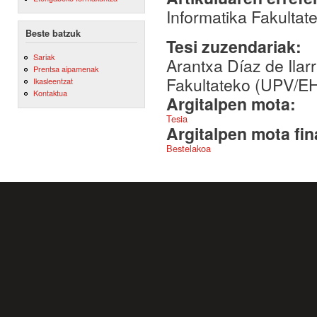
Informatika Fakulta
Beste batzuk
Tesi zuzendariak:
Sariak
Arantxa Díaz de Ilar
Prentsa aipamenak
Fakultateko (UPV/EH
Ikasleentzat
Kontaktua
Argitalpen mota:
Tesia
Argitalpen mota fin
Bestelakoa