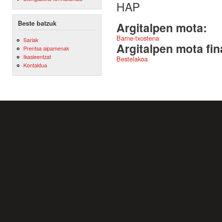
HAP
Beste batzuk
Argitalpen mota:
Barne-txostena
Sariak
Argitalpen mota fin
Prentsa aipamenak
Ikasleentzat
Bestelakoa
Kontaktua