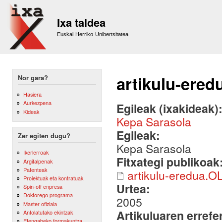
Sk
m
Ixa taldea
co
Euskal Herriko Unibertsitatea
artikulu-ered
Nor gara?
Hasiera
Aurkezpena
Egileak (ixakideak)
Kideak
Kepa Sarasola
Egileak:
Zer egiten dugu?
Kepa Sarasola
Ikerlerroak
Fitxategi publikoak
Argitalpenak
Patenteak
artikulu-eredua.O
Proiektuak eta kontratuak
Urtea:
Spin-off enpresa
Doktorego programa
2005
Master ofiziala
Artikuluaren errefe
Antolatutako ekintzak
Etengabeko formakuntza