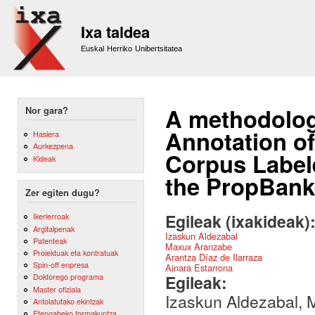
Sk
m
Ixa taldea
co
Euskal Herriko Unibertsitatea
A methodolog
Nor gara?
Annotation o
Hasiera
Aurkezpena
Corpus Labele
Kideak
the PropBank
Zer egiten dugu?
Egileak (ixakideak)
Ikerlerroak
Argitalpenak
Izaskun Aldezabal
Patenteak
Maxux Aranzabe
Proiektuak eta kontratuak
Arantza Díaz de Ilarraza
Spin-off enpresa
Ainara Estarrona
Egileak:
Doktorego programa
Master ofiziala
Izaskun Aldezabal, M
Antolatutako ekintzak
Etengabeko formakuntza