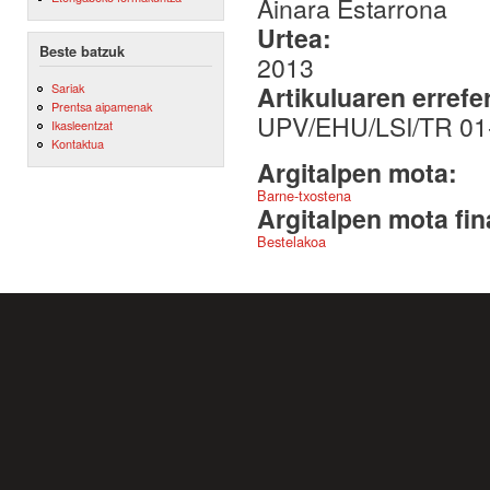
Ainara Estarrona
Urtea:
Beste batzuk
2013
Sariak
Artikuluaren errefe
Prentsa aipamenak
UPV/EHU/LSI/TR 01-
Ikasleentzat
Kontaktua
Argitalpen mota:
Barne-txostena
Argitalpen mota fin
Bestelakoa