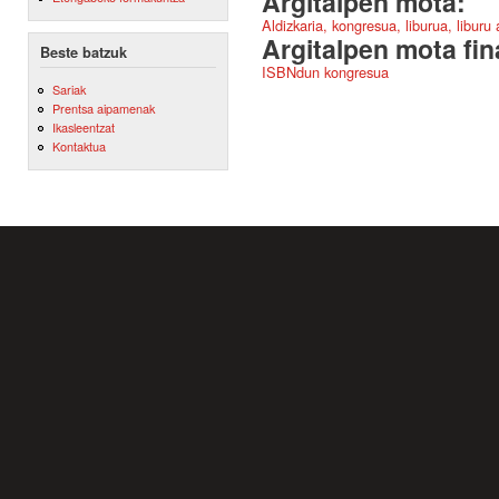
Argitalpen mota:
Aldizkaria, kongresua, liburua, liburu
Argitalpen mota fin
Beste batzuk
ISBNdun kongresua
Sariak
Prentsa aipamenak
Ikasleentzat
Kontaktua