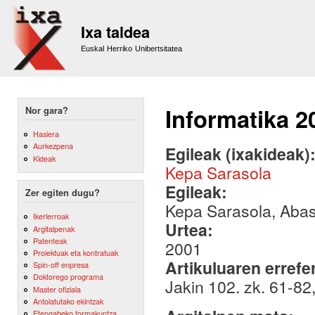
Sk
m
Ixa taldea
co
Euskal Herriko Unibertsitatea
Informatika 2
Nor gara?
Hasiera
Aurkezpena
Egileak (ixakideak)
Kideak
Kepa Sarasola
Egileak:
Zer egiten dugu?
Kepa Sarasola, Abas
Ikerlerroak
Urtea:
Argitalpenak
Patenteak
2001
Proiektuak eta kontratuak
Artikuluaren errefe
Spin-off enpresa
Doktorego programa
Jakin 102. zk. 61-8
Master ofiziala
Antolatutako ekintzak
Etengabeko formakuntza