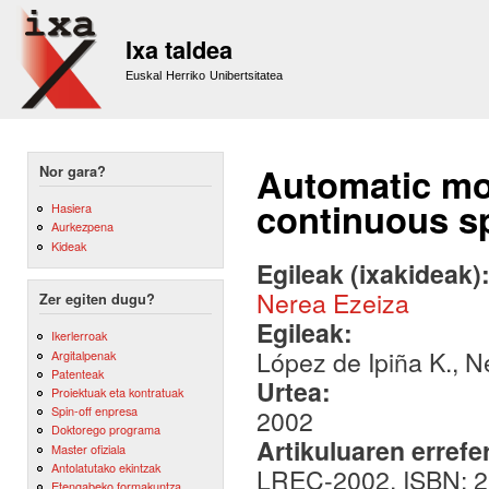
Sk
m
Ixa taldea
co
Euskal Herriko Unibertsitatea
Automatic mo
Nor gara?
continuous s
Hasiera
Aurkezpena
Kideak
Egileak (ixakideak)
Nerea Ezeiza
Zer egiten dugu?
Egileak:
Ikerlerroak
López de Ipiña K., N
Argitalpenak
Patenteak
Urtea:
Proiektuak eta kontratuak
Spin-off enpresa
2002
Doktorego programa
Artikuluaren errefe
Master ofiziala
Antolatutako ekintzak
LREC-2002. ISBN: 
Etengabeko formakuntza