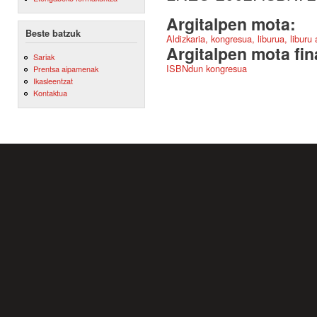
Argitalpen mota:
Beste batzuk
Aldizkaria, kongresua, liburua, liburu
Argitalpen mota fin
Sariak
ISBNdun kongresua
Prentsa aipamenak
Ikasleentzat
Kontaktua