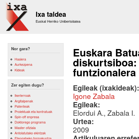
Sk
m
Ixa taldea
co
Euskal Herriko Unibertsitatea
Euskara Batua
Nor gara?
diskurtsiboa:
Hasiera
Aurkezpena
funtzionalera
Kideak
Zer egiten dugu?
Egileak (ixakideak)
Igone Zabala
Ikerlerroak
Argitalpenak
Egileak:
Patenteak
Elordui A., Zabala I.
Proiektuak eta kontratuak
Spin-off enpresa
Urtea:
Doktorego programa
2009
Master ofiziala
Antolatutako ekintzak
Artikuluaren errefe
Etengabeko formakuntza