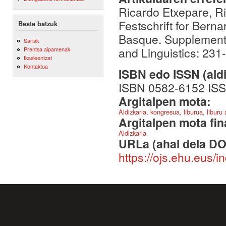
Ricardo Etxepare, R
Festschrift for Bern
Beste batzuk
Basque. Supplements
Sariak
and Linguistics: 23
Prentsa aipamenak
Ikasleentzat
Kontaktua
ISBN edo ISSN (aldi
ISBN 0582-6152 IS
Argitalpen mota:
Aldizkaria, kongresua, liburua, liburu
Argitalpen mota fin
Aldizkaria
URLa (ahal dela DO
https://ojs.ehu.eus/