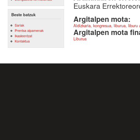
Euskara Errektoreord
Beste batzuk
Argitalpen mota:
Sariak
Aldizkaria, kongresua, liburua, liburu
Argitalpen mota fin
Prentsa aipamenak
Ikasleentzat
Liburua
Kontaktua