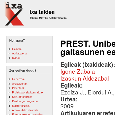
Sk
m
Ixa taldea
co
Euskal Herriko Unibertsitatea
PREST. Unibe
Nor gara?
gaitasunen es
Hasiera
Aurkezpena
Kideak
Egileak (ixakideak)
Igone Zabala
Zer egiten dugu?
Izaskun Aldezabal
Ikerlerroak
Egileak:
Argitalpenak
Patenteak
Ezeiza J., Elordui A.,
Proiektuak eta kontratuak
Spin-off enpresa
Urtea:
Doktorego programa
2009
Master ofiziala
Antolatutako ekintzak
Artikuluaren errefe
Etengabeko formakuntza