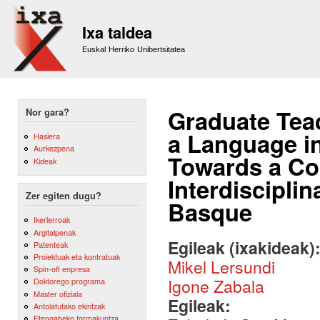
Sk
m
Ixa taldea
co
Euskal Herriko Unibertsitatea
Graduate Teac
Nor gara?
a Language in
Hasiera
Aurkezpena
Towards a C
Kideak
Interdiscipli
Zer egiten dugu?
Basque
Ikerlerroak
Argitalpenak
Egileak (ixakideak)
Patenteak
Proiektuak eta kontratuak
Mikel Lersundi
Spin-off enpresa
Igone Zabala
Doktorego programa
Master ofiziala
Egileak:
Antolatutako ekintzak
Etengabeko formakuntza