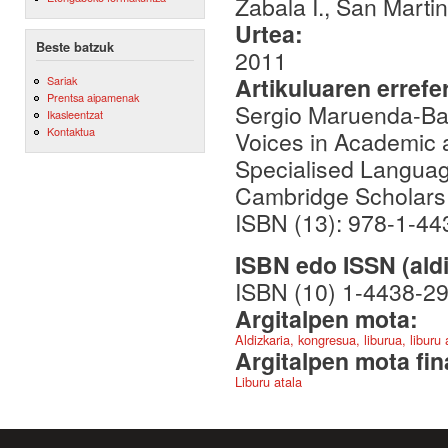
Zabala I., San Martin
Urtea:
Beste batzuk
2011
Artikuluaren errefe
Sariak
Prentsa aipamenak
Sergio Maruenda-Bata
Ikasleentzat
Kontaktua
Voices in Academic a
Specialised Langua
Cambridge Scholars 
ISBN (13): 978-1-4
ISBN edo ISSN (aldi
ISBN (10) 1-4438-29
Argitalpen mota:
Aldizkaria, kongresua, liburua, liburu
Argitalpen mota fin
Liburu atala