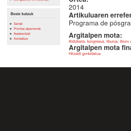
2014
Artikuluaren errefe
Beste batzuk
Programa de pósgrad
Sariak
Prentsa aipamenak
Argitalpen mota:
Ikasleentzat
Kontaktua
Aldizkaria, kongresua, liburua, liburu
Argitalpen mota fin
Hitzaldi gonbidatua