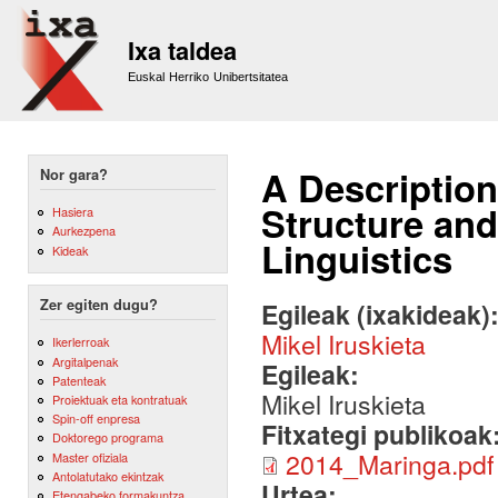
Sk
m
Ixa taldea
co
Euskal Herriko Unibertsitatea
A Description
Nor gara?
Structure and
Hasiera
Aurkezpena
Linguistics
Kideak
Zer egiten dugu?
Egileak (ixakideak)
Mikel Iruskieta
Ikerlerroak
Argitalpenak
Egileak:
Patenteak
Mikel Iruskieta
Proiektuak eta kontratuak
Spin-off enpresa
Fitxategi publikoak
Doktorego programa
2014_Maringa.pdf
Master ofiziala
Antolatutako ekintzak
Urtea:
Etengabeko formakuntza