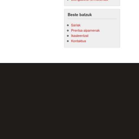
Beste batzuk
Sariak
Prentsa aipamenak
Ikasleentzat
Kontaktua