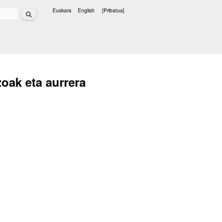
Bilatu
Euskara
English
[Pribatua]
Hizkuntzak
oak eta aurrera