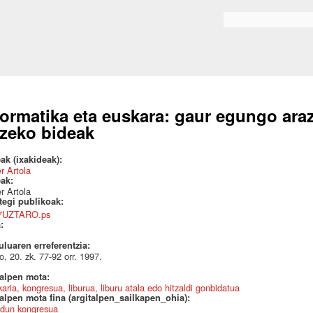
Skip to
main
Bilaketa formularioa
content
formatika eta euskara: gaur egungo araz
tzeko bideak
ak (ixakideak):
r Artola
eak:
r Artola
ategi publikoak:
7UZTARO.ps
a:
uluaren erreferentzia:
o, 20. zk. 77-92 orr. 1997.
talpen mota:
karia, kongresua, liburua, liburu atala edo hitzaldi gonbidatua
alpen mota fina (argitalpen_sailkapen_ohia):
dun kongresua