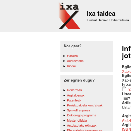
Ixa taldea
Euskal Herriko Unibertsitatea
Nor gara?
In
jo
Hasiera
Aurkezpena
Kideak
Egile
Xabie
Egil
Xabie
Zer egiten dugu?
Fitx
9
Ikerlerroak
Urte
Argitalpenak
1997
Patenteak
Artik
Proiektuak eta kontratuak
Uztar
Spin-off enpresa
Doktorego programa
Argi
Aldiz
Master ofiziala
Argit
Antolatutako ekintzak
ISBN
Etengabeko formakuntza