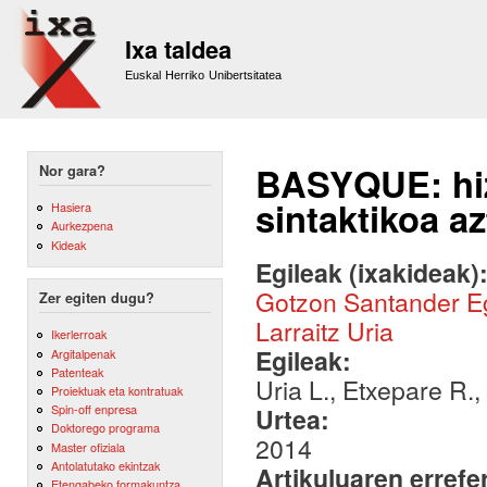
Sk
m
Ixa taldea
co
Euskal Herriko Unibertsitatea
BASYQUE: hiz
Nor gara?
sintaktikoa az
Hasiera
Aurkezpena
Kideak
Egileak (ixakideak)
Gotzon Santander E
Zer egiten dugu?
Larraitz Uria
Ikerlerroak
Egileak:
Argitalpenak
Patenteak
Uria L., Etxepare R.,
Proiektuak eta kontratuak
Spin-off enpresa
Urtea:
Doktorego programa
2014
Master ofiziala
Antolatutako ekintzak
Artikuluaren errefe
Etengabeko formakuntza