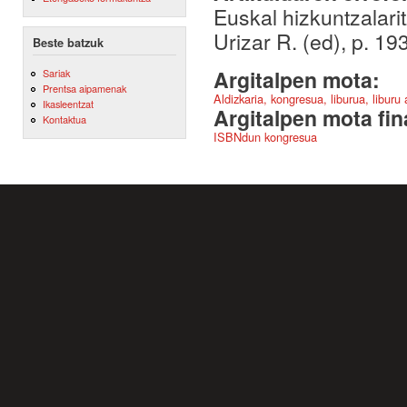
Euskal hizkuntzalarit
Urizar R. (ed), p. 1
Beste batzuk
Argitalpen mota:
Sariak
Prentsa aipamenak
Aldizkaria, kongresua, liburua, liburu
Ikasleentzat
Argitalpen mota fin
Kontaktua
ISBNdun kongresua