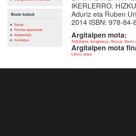
IKERLERRO. HIZKU
Aduriz eta Ruben Uri
Beste batzuk
2014 ISBN: 978-84-8
Sariak
Prentsa aipamenak
Argitalpen mota:
Ikasleentzat
Kontaktua
Aldizkaria, kongresua, liburua, liburu
Argitalpen mota fin
Liburu atala