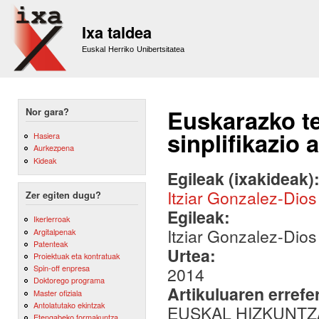
Sk
m
Ixa taldea
co
Euskal Herriko Unibertsitatea
Euskarazko te
Nor gara?
sinplifikazio
Hasiera
Aurkezpena
Kideak
Egileak (ixakideak)
Itziar Gonzalez-Dios
Zer egiten dugu?
Egileak:
Ikerlerroak
Itziar Gonzalez-Dios
Argitalpenak
Patenteak
Urtea:
Proiektuak eta kontratuak
Spin-off enpresa
2014
Doktorego programa
Artikuluaren errefe
Master ofiziala
Antolatutako ekintzak
EUSKAL HIZKUNTZ
Etengabeko formakuntza